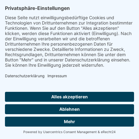
erbrennungsrückständen: Asche, Kohlensto
nd teiloxidiertem Brennstoff, einem klein
nteil von Ӧloxidationsprodukten u
erbrauchtem Schmierstoff-additiv.
ei Ruß im Motorenöl handelt es sich um:
Kohlenstoff aus unvollständiger Verbrennun
und zu einem kleinen Teil aus Schmierstoff
Organische Polymere aus der Oxidation von
Schmier- oder Brennstoffen
Sulphate aus der Verbrennung von Schwefel
aus dem Brennstoff sowie aus der Reaktion