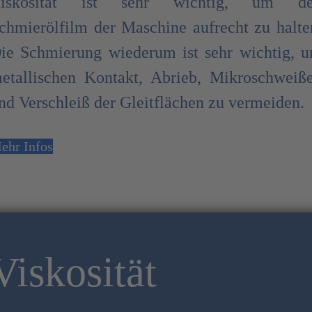
iskosität ist sehr wichtig, um d
chmierölfilm der Maschine aufrecht zu halte
ie Schmierung wiederum ist sehr wichtig, 
etallischen Kontakt, Abrieb, Mikroschweiß
nd Verschleiß der Gleitflächen zu vermeiden.
ehr Infos
Viskosität