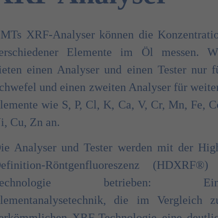
MTs XRF-Analyser können die Konzentrati
erschiedener Elemente im Öl messen. W
ieten einen Analyser und einen Tester nur f
chwefel und einen zweiten Analyser für weite
lemente wie S, P, Cl, K, Ca, V, Cr, Mn, Fe, C
i, Cu, Zn an.
ie Analyser und Tester werden mit der Hig
efinition-Röntgenfluoreszenz (HDXRF®)
Technologie betrieben: Ein
lementanalysetechnik, die im Vergleich z
erkömmlichen XRF-Technologie eine deutli