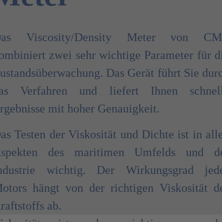
as Viscosity/Density Meter von C
ombiniert zwei sehr wichtige Parameter für d
ustandsüberwachung. Das Gerät führt Sie dur
as Verfahren und liefert Ihnen schnel
rgebnisse mit hoher Genauigkeit.
as Testen der Viskosität und Dichte ist in all
spekten des maritimen Umfelds und d
ndustrie wichtig. Der Wirkungsgrad jed
otors hängt von der richtigen Viskosität d
raftstoffs ab.