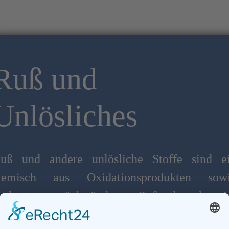
Ruß und
Unlösliches
uß und andere unlӧsliche Stoffe sind e
emisch aus Oxidationsprodukten sow
erbrennungsrückständen. Ruß besteht 
Wesentlichen aus folgende