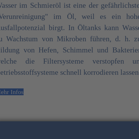
asser im Schmieröl ist eine der gefährlichst
Verunreinigung" im Öl, weil es ein hoh
usfallpotenzial birgt. In Öltanks kann Wass
u Wachstum von Mikroben führen, d. h. z
ildung von Hefen, Schimmel und Bakterie
elche die Filtersysteme verstopfen u
etriebsstoffsysteme schnell korrodieren lassen
ehr Infos