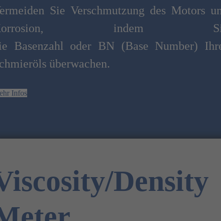
ermeiden Sie Verschmutzung des Motors u
Korrosion, indem Si
ie Basenzahl oder BN (Base Number) Ihr
chmieröls überwachen.
hr Infos
Viscosity/Density
Meter