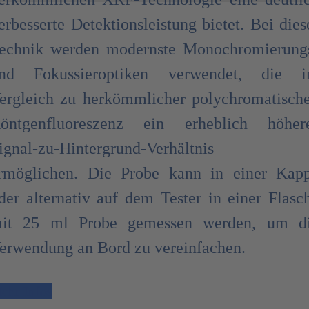
erbesserte Detektionsleistung bietet. Bei dies
echnik werden modernste Monochromierung
nd Fokussieroptiken verwendet, die 
ergleich zu herkömmlicher polychromatisch
öntgenfluoreszenz ein erheblich höher
ignal-zu-Hintergrund-Verhältnis
rmöglichen. Die Probe kann in einer Kap
der alternativ auf dem Tester in einer Flasc
it 25 ml Probe gemessen werden, um d
erwendung an Bord zu vereinfachen.
ehr Infos