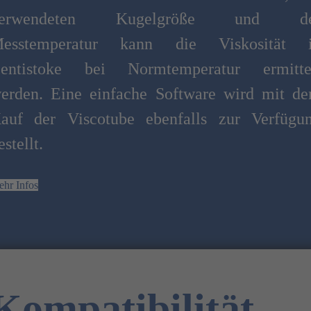
verwendeten Kugelgröße und de
esstemperatur kann die Viskosität 
entistoke bei Normtemperatur ermitte
erden. Eine einfache Software wird mit d
auf der Viscotube ebenfalls zur Verfügu
estellt.
hr Infos
Kompatibilität