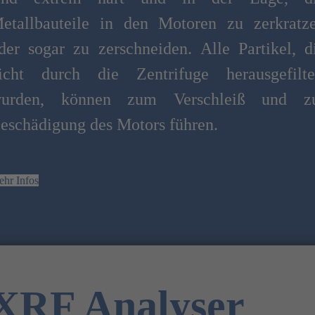
etallbauteile in den Motoren zu zerkratz
der sogar zu zerschneiden. Alle Partikel, d
icht durch die Zentrifuge herausgefilte
urden, können zum Verschleiß und z
eschädigung des Motors führen.
hr Infos
XRF Analyser