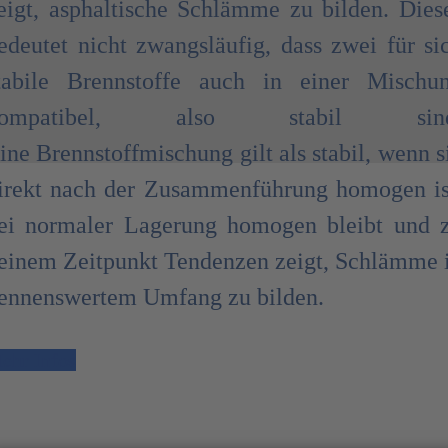
eigt, asphaltische Schlämme zu bilden. Dies
edeutet nicht zwangsläufig, dass zwei für si
tabile Brennstoffe auch in einer Mischu
kompatibel, also stabil sind
ine Brennstoffmischung gilt als stabil, wenn s
irekt nach der Zusammenführung homogen is
ei normaler Lagerung homogen bleibt und 
einem Zeitpunkt Tendenzen zeigt, Schlämme 
ennenswertem Umfang zu bilden.
ehr Infos