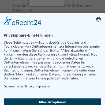
Nachricht
*
Bitte alle benötigten
Felder ausfüllen
12 / 6 = ?
Ich akzeptiere die
AGBs
und
Datenschutz
und erkläre, dass
ich die Informationen verbunden mit den
Article 13 of
GDPR
gelesen habe.
Senden
Home
Impressum
Datenschutz
Verfahrensverzeichnis
Kontakt Informationen
Videoüberwachung
Login