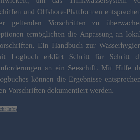
ntwickelt, um das Trinkwassersystem v
chiffen und Offshore-Plattformen entspreche
er geltenden Vorschriften zu überwache
ptionen ermöglichen die Anpassung an loka
orschriften. Ein Handbuch zur Wasserhygie
it Logbuch erklärt Schritt für Schritt d
nforderungen an ein Seeschiff. Mit Hilfe d
ogbuches können die Ergebnisse entspreche
en Vorschriften dokumentiert werden.
hr Infos