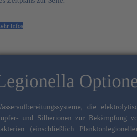
es Zeitplans zur Seite.
ehr Infos
Legionella Option
asseraufbereitungssysteme, die elektrolytis
upfer- und Silberionen zur Bekämpfung v
akterien (einschließlich Planktonlegionelle