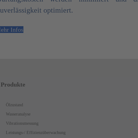
uverlässigkeit optimiert.
ehr Infos
Produkte
Ölzustand
Wasseranalyse
Vibrationsmessung
Leistungs-/ Effizienzüberwachung