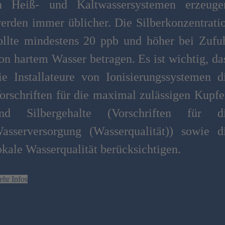
n Heiß- und Kaltwassersystemen erzeuge
erden immer üblicher. Die Silberkonzentrati
ollte mindestens 20 ppb und höher bei Zufu
on hartem Wasser betragen. Es ist wichtig, da
ie Installateure von Ionisierungssystemen d
orschriften für die maximal zulässigen Kupfe
nd Silbergehalte (Vorschriften für d
asserversorgung (Wasserqualität)) sowie d
okale Wasserqualität berücksichtigen.
hr Infos