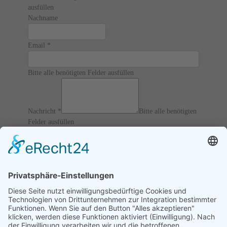
ausfüllen
Nachname
Email
*
Bitte alle benötigten Felder ausfüllen
Nachricht
*
Bitte alle benötigten
Felder ausfüllen
12 / 6 = ?
Ich akzeptiere die
AGBs
und
Datenschutz
und erkläre, dass
ich die Informationen verbunden mit den
Article 13 of
GDPR
gelesen habe.