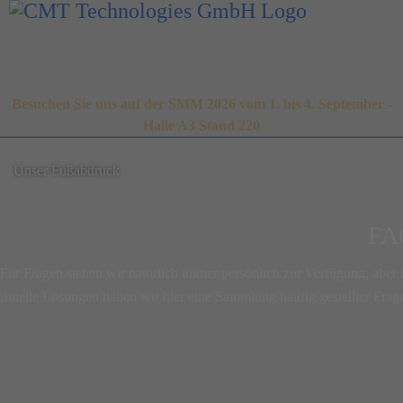
Besuchen Sie uns auf der SMM 2026 vom 1. bis 4. September -
Halle A3 Stand 220
Unser Fußabdruck
FA
Für Fragen stehen wir natürlich immer persönlich zur Verfügung, aber 
chnelle Lösungen haben wir hier eine Sammlung häufig gestellter Frag