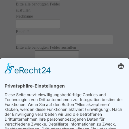
Bitte alle benötigten Felder
ausfüllen
Nachname
Email
*
Bitte alle benötigten Felder ausfüllen
Nachricht
*
Bitte alle benötigten
Felder ausfüllen
12 / 6 = ?
Ich akzeptiere die
AGBs
und
Datenschutz
und erkläre, dass
ich die Informationen verbunden mit den
Article 13 of
GDPR
gelesen habe.