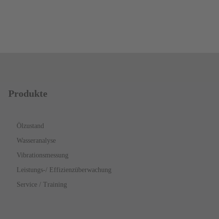
Produkte
Ölzustand
Wasseranalyse
Vibrationsmessung
Leistungs-/ Effizienzüberwachung
Service / Training