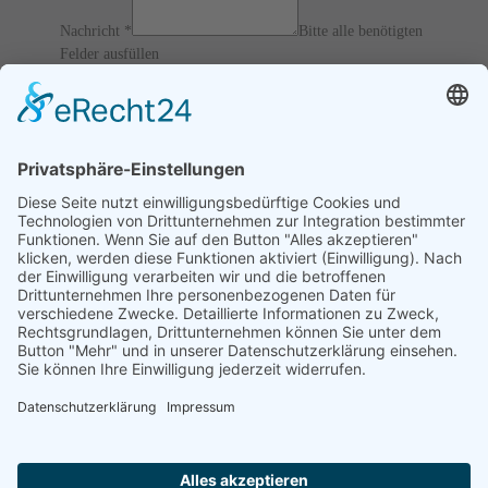
Nachricht
*
Bitte alle benötigten
Felder ausfüllen
12 / 6 = ?
Ich akzeptiere die
AGBs
und
Datenschutz
und erkläre, dass
ich die Informationen verbunden mit den
Article 13 of
GDPR
gelesen habe.
Senden
Home
Impressum
Datenschutz
Verfahrensverzeichnis
Kontakt Informationen
Videoüberwachung
Login