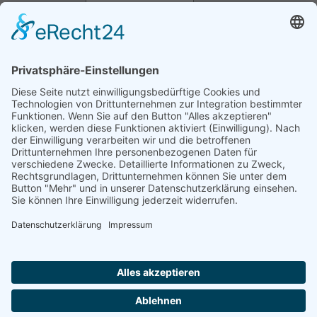
Nachricht
*
Bitte alle benötigten
Felder ausfüllen
12 / 6 = ?
Ich akzeptiere die
AGBs
und
Datenschutz
und erkläre, dass
ich die Informationen verbunden mit den
Article 13 of
GDPR
gelesen habe.
Senden
Home
Impressum
Datenschutz
Verfahrensverzeichnis
Kontakt Informationen
Videoüberwachung