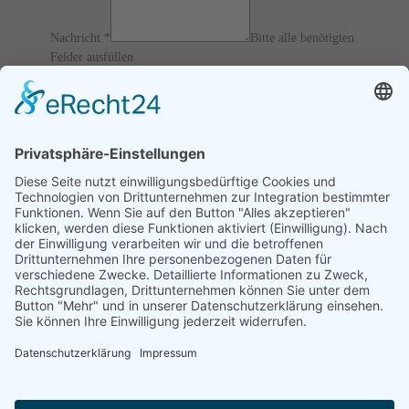
Nachricht
*
Bitte alle benötigten
Felder ausfüllen
12 / 6 = ?
Ich akzeptiere die
AGBs
und
Datenschutz
und erkläre, dass
ich die Informationen verbunden mit den
Article 13 of
GDPR
gelesen habe.
Senden
Home
Impressum
Datenschutz
Verfahrensverzeichnis
Kontakt Informationen
Videoüberwachung