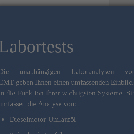
Labortests
Die unabhängigen Laboranalysen vo
CMT
geben Ihnen einen umfassenden Einblic
in die Funktion Ihrer wichtigsten Systeme. Si
umfassen die Analyse von:
Dieselmotor-Umlauföl