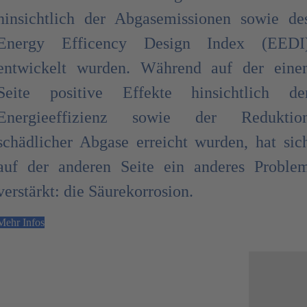
hinsichtlich der Abgasemissionen sowie de
Energy Efficency Design Index (EEDI
entwickelt wurden. Während auf der eine
Seite positive Effekte hinsichtlich de
Energieeffizienz sowie der Reduktio
schädlicher Abgase erreicht wurden, hat sic
auf der anderen Seite ein anderes Proble
verstärkt: die Säurekorrosion.
Mehr Infos