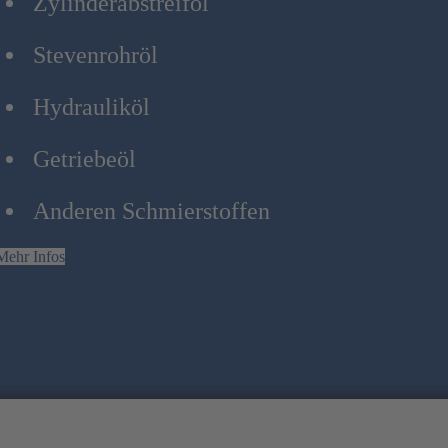
Zylinderabstreiföl
Stevenrohröl
Hydrauliköl
Getriebeöl
Anderen Schmierstoffen
Mehr Infos