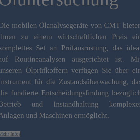
Die mobilen Ölanalysegeräte von CMT biete
Ihnen zu einem wirtschaftlichen Preis ei
komplettes Set an Prüfausrüstung, das idea
auf Routineanalysen ausgerichtet ist. Mi
unseren Ölprüfkoffern verfügen Sie über ei
Instrument für die Zustandsüberwachung, da
die fundierte Entscheidungsfindung bezüglic
Betrieb und Instandhaltung komplexe
Anlagen und Maschinen ermöglicht.
Mehr Infos