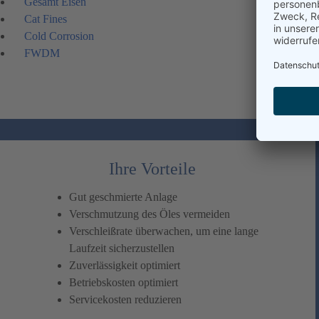
Gesamt Eisen
Cat Fines
Cold Corrosion
FWDM
Ihre Vorteile
Gut geschmierte Anlage
Verschmutzung des Öles vermeiden
Verschleißrate überwachen, um eine lange
Laufzeit sicherzustellen
Zuverlässigkeit optimiert
Betriebskosten optimiert
Servicekosten reduzieren