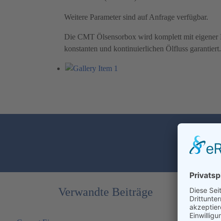
Weitere Parameter sind auf Anfrage verfügbar.
Die CMT Ölsensorbox wird komplett mit eigener P
konstanten und kontinuierlichen Ölfluss garantiert.
Verwandte Beiträge